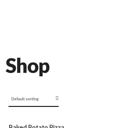
Nedelica 76, SI-9224 Turnišče
(02) 573 51 53
Shop
Baked Potato Pizza