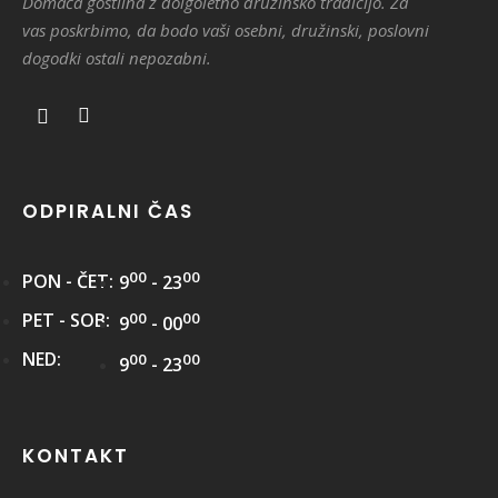
Domača gostilna z dolgoletno družinsko tradicijo. Za
vas poskrbimo, da bodo vaši osebni, družinski, poslovni
dogodki ostali nepozabni.
ODPIRALNI ČAS
00
00
PON - ČET:
9
- 23
00
00
PET - SOB:
9
- 00
NED:
00
00
9
- 23
KONTAKT