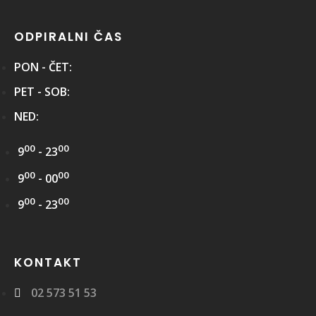
ODPIRALNI ČAS
PON - ČET:
PET - SOB:
NED:
00
00
9
- 23
00
00
9
- 00
00
00
9
- 23
KONTAKT
02 573 51 53