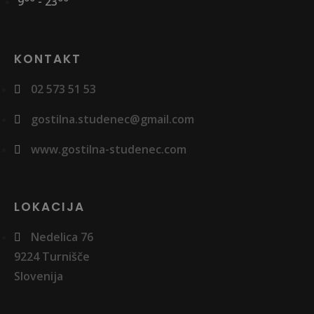
9
- 23
KONTAKT
02 573 51 53
gostilna.studenec@gmail.com
www.gostilna-studenec.com
LOKACIJA
Nedelica 76
9224 Turnišče
Slovenija