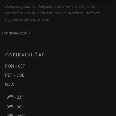
Domača gostilna z dolgoletno družinsko tradicijo. Za
vas poskrbimo, da bodo vaši osebni, družinski, poslovni
dogodki ostali nepozabni.
Facebook
Envelope
ODPIRALNI ČAS
PON - ČET:
PET - SOB:
NED:
00
00
9
- 23
00
00
9
- 00
00
00